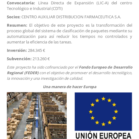
Convocatoria:
Línea Directa de Expansión (LIC-A) del centro
Tecnológico e Industrial (CDTI)
Socios:
CENTRO AUXILIAR DISTRIBUCION FARMACEUTICA S.A.
Resumen:
El objetivo de este proyecto es la transformación del
proceso global del sistema de clasificación de paquetes mediante su
automatización para así reducir los tiempos no controlados y
aumentar la eficiencia de las tareas.
Inversión:
284.345 €
Subvención:
213.260 €
Este proyecto ha sido cofinanciado por el
Fondo Europeo de Desarrollo
Regional (FEDER)
con el objetivo de promover el desarrollo tecnológico,
la innovación y una investigación de calidad.
Una manera de hacer Europa