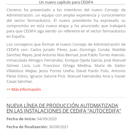
Un nuevo capítulo para CEDiFA
Cisneros ha presentado a los miembros del nuevo Consejo de
Administración. un equipo con amplia experiencia y conocimiento
del sector farmacéutico. El nuevo presidente ha expresado su
compromiso en esta nueva etapa y ha anunciado que trabajará
para que CEDiFA siga siendo un referente en el sector farmacéutico
en España.
Los consejeros que forman el nuevo Consejo de Administración de
CEDiFA son: Carlos Jurado Pérez, Juan Domingo Conde, Matilde
Sánchez Reyes. José Antonio Mas Bernad. José Pablo Torres Asensio.
Inmaculada Almagro Fernández, Enrique Ojeda García, José Manuel
Gómez Lora, Luis Francisco Ortega Medina, María de Gádor
Villalobos Mejías, Jesús Porres Ureña, David Pardo Polo, Antonio
Pérez Ostos, Ignacio Satorre Picó, Manuel Hernández Arce y Xavier
Casas Sánchez.
>> Más información
NUEVA LÍNEA DE PRODUCCIÓN AUTOMATIZADA
EN LAS INSTALACIONES DE CEDiFA “AUTOCEDIFA”
Fecha de Inicio:
04/09/2020
Fecha de finalización:
30/09/2021